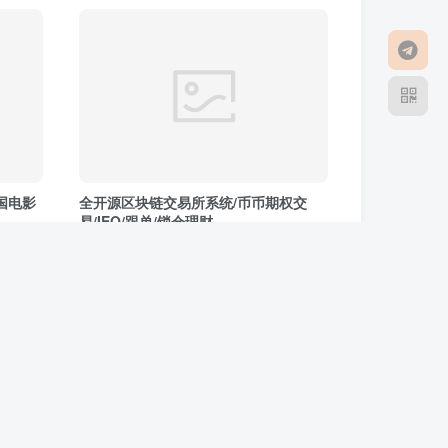
国电影
全开源区块链交易所系统/币币期权交
易/IEO/跟单/锁仓理财
区块链
3年前
28
8
472
11