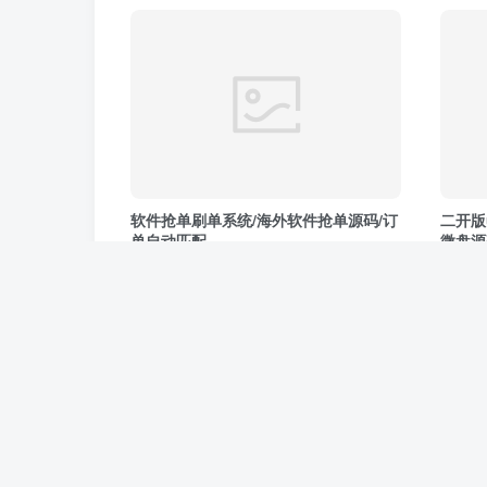
软件抢单刷单系统/海外软件抢单源码/订
二开版
单自动匹配
微盘源
投资理财
投资
3年前
3年
159
11