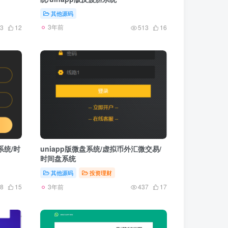
其他源码
3年前
3
12
513
16
系统/时
uniapp版微盘系统/虚拟币外汇微交易/
时间盘系统
其他源码
投资理财
3年前
8
15
437
17