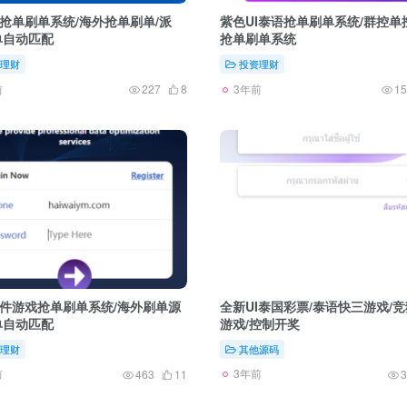
抢单刷单系统/海外抢单刷单/派
紫色UI泰语抢单刷单系统/群控单
单自动匹配
抢单刷单系统
理财
投资理财
前
3年前
227
8
15
件游戏抢单刷单系统/海外刷单源
全新UI泰国彩票/泰语快三游戏/
单自动匹配
游戏/控制开奖
理财
其他源码
前
3年前
463
11
3