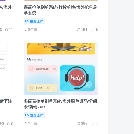
控/海外
泰语抢单刷单系统/群控单控/海外抢单刷
单系统
投资理财
3年前
8
11
194
15
竞猜下注
多语言抢单刷单系统/海外刷单源码/分组
杀/前端vue
投资理财
3年前
53
8
365
17