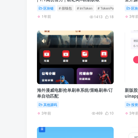
区块链
# 假钱包
# imToken
# TokenPocket
区块
1年前
3年
1413
18
海外漫威电影抢单刷单系统/策略刷单/订
新版股
单自动匹配
uinap
其他源码
投资
3年前
3年
469
10