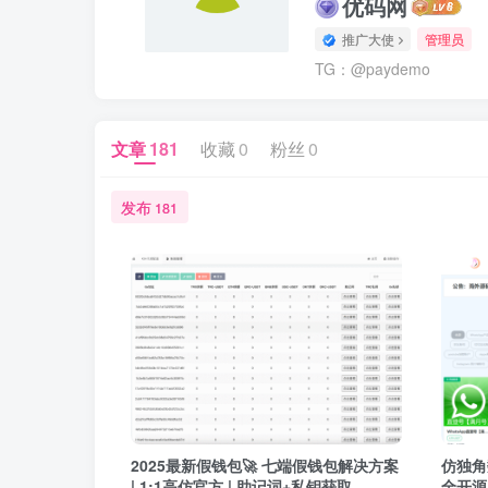
优码网
推广大使
管理员
TG：@paydemo
文章
181
收藏
0
粉丝
0
发布
181
2025最新假钱包🚀 七端假钱包解决方案
仿独角
| 1:1高仿官方 | 助记词+私钥获取
全开源