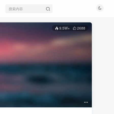
9.5W+
2688