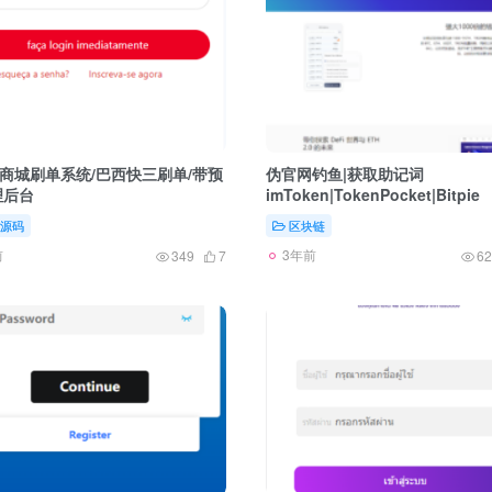
商城刷单系统/巴西快三刷单/带预
伪官网钓鱼|获取助记词
理后台
imToken|TokenPocket|Bitpie
源码
区块链
前
3年前
349
7
62