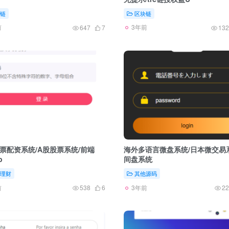
链
区块链
前
3年前
647
7
132
票配资系统/A股股票系统/前端
海外多语言微盘系统/日本微交易
p
间盘系统
理财
其他源码
前
3年前
538
6
22