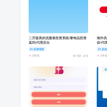
二开版美的优惠卷投资系统/奢饰品投资
海外伪
返利/代理后台
设/代
投资理财
其他
3年前
3年
182
6