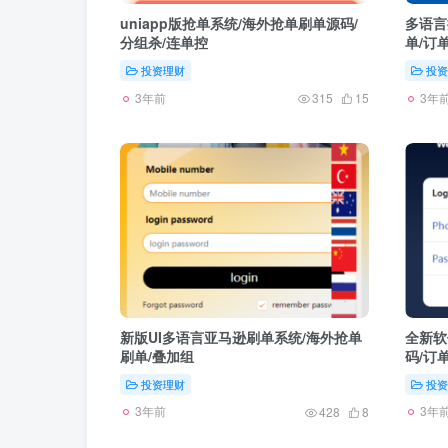
uniapp版抢单系统/海外抢单刷单源码/
多语言
分组杀/连单控
单/订
投资理财
投资
3年前
3年
315
15
新版UI多语言亚马逊刷单系统/海外抢单
全新软
刷单/叠加组
码/订
投资理财
投资
3年前
3年
428
8