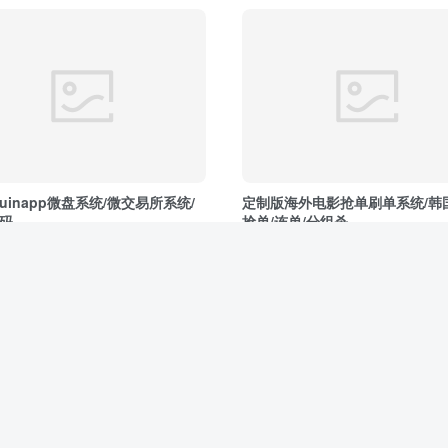
uinapp微盘系统/微交易所系统/
定制版海外电影抢单刷单系统/韩
码
抢单/连单/分组杀
理财
投资理财
前
3年前
248
15
4