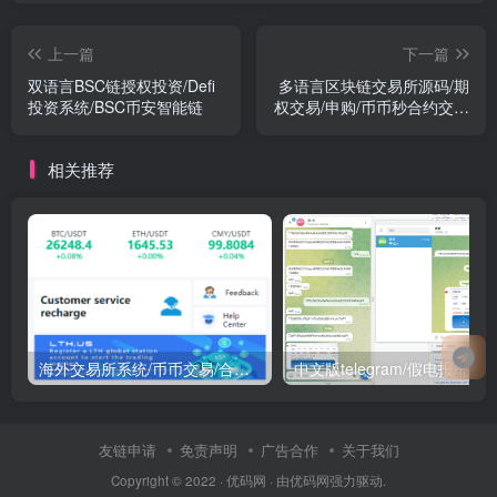
上一篇
下一篇
双语言BSC链授权投资/Defi
多语言区块链交易所源码/期
投资系统/BSC币安智能链
权交易/申购/币币秒合约交易
所
相关推荐
海外交易所系统/币币交易/合约交易所/全开源
中文版telegram/假电报/假飞机/假飞机系统/钱包
友链申请
免责声明
广告合作
关于我们
Copyright © 2022 ·
优码网
· 由
优码网
强力驱动.