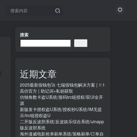
搜索
搜索
近期文章
2025最新假钱包🚀 七端假钱包解决方案 | 1:1
高仿官方 | 助记词+私钥获取
仿独角数卡盗U系统/接码trc链授权/双UI全开
源
新版发卡授权盗U系统/授权秒U系统/IM无提
示/trc链授权盗U
二开版反波胆系统/反波娱乐综合系统/uinapp
版反波胆系统
海外漫威电影抢单刷单系统/策略刷单/订单自