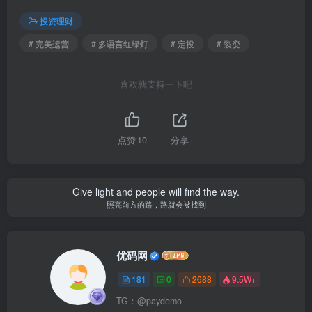
投资理财
# 完美运营
# 多语言红绿灯
# 定投
# 裂变
喜欢就支持一下吧
点赞
10
分享
Give light and people will find the way.
照亮前方的路，路就会被找到
优码网
181
0
2688
9.5W+
TG：@paydemo