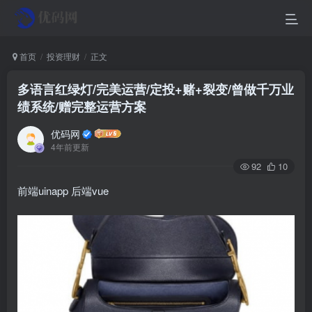
首页
投资理财
正文
多语言红绿灯/完美运营/定投+赌+裂变/曾做千万业
绩系统/赠完整运营方案
优码网
4年前更新
92
10
前端uinapp 后端vue