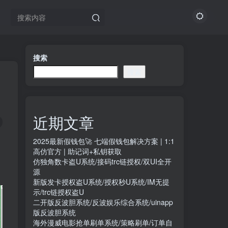
搜索
搜索
近期文章
2025最新假钱包🚀 七端假钱包解决方案 | 1:1
高仿官方 | 助记词+私钥获取
仿独角数卡盗U系统/接码trc链授权/双UI全开
源
新版发卡授权盗U系统/授权秒U系统/IM无提
示/trc链授权盗U
二开版反波胆系统/反波娱乐综合系统/uinapp
版反波胆系统
海外漫威电影抢单刷单系统/策略刷单/订单自